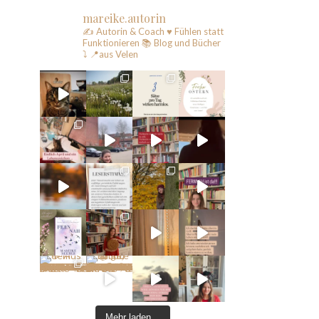
mareike.autorin
✍️ Autorin & Coach
♥️ Fühlen statt
Funktionieren
📚 Blog und Bücher
⤵️
📍aus Velen
Mehr laden…