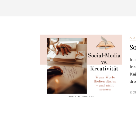
AU
So
In 
Ins
Kei
dre
9. O